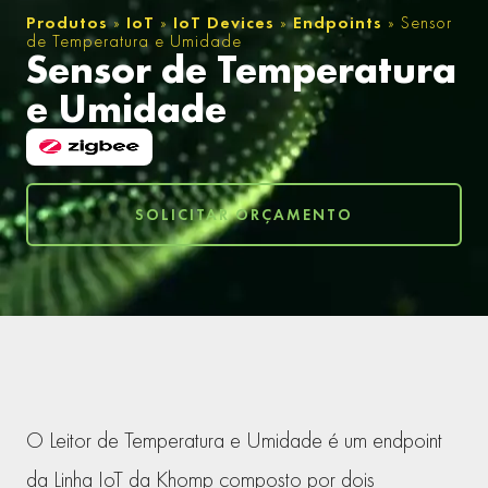
Produtos
»
IoT
»
IoT Devices
»
Endpoints
»
Sensor
de Temperatura e Umidade
Sensor de Temperatura
e Umidade
SOLICITAR ORÇAMENTO
O Leitor de Temperatura e Umidade é um endpoint
da Linha IoT da Khomp composto por dois