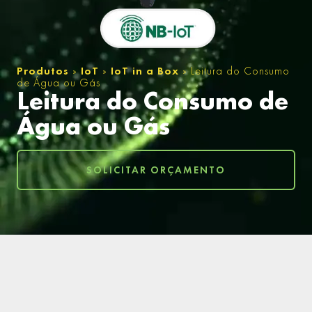
Produtos
»
IoT
»
IoT in a Box
»
Leitura do Consumo
de Água ou Gás
Leitura do Consumo de
Água ou Gás
SOLICITAR ORÇAMENTO