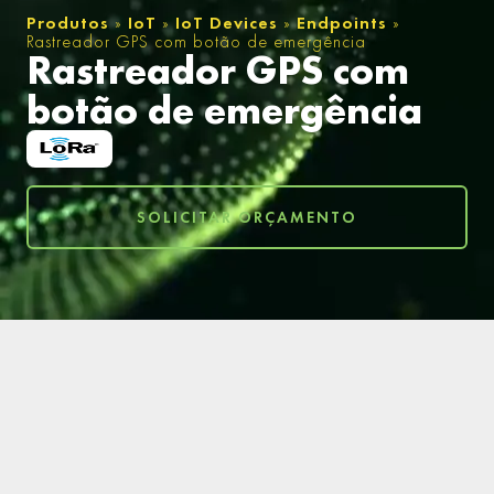
Produtos
»
IoT
»
IoT Devices
»
Endpoints
»
Rastreador GPS com botão de emergência
Rastreador GPS com
botão de emergência
SOLICITAR ORÇAMENTO