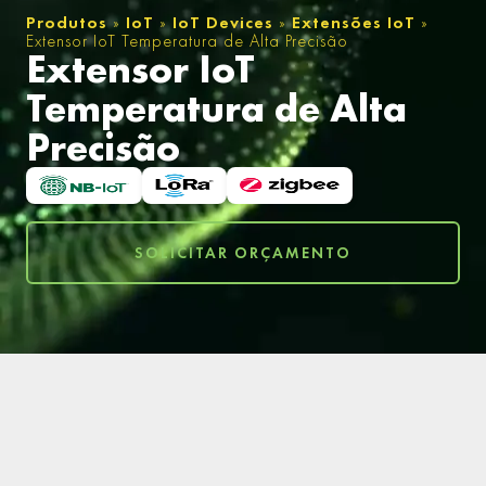
Produtos
»
IoT
»
IoT Devices
»
Extensões IoT
»
Extensor IoT Temperatura de Alta Precisão
Extensor IoT
Temperatura de Alta
Precisão
SOLICITAR ORÇAMENTO