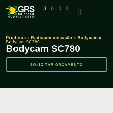
Produtos
»
Radiocomunicação
»
Bodycam
»
Bodycam SC780
Bodycam SC780
SOLICITAR ORÇAMENTO