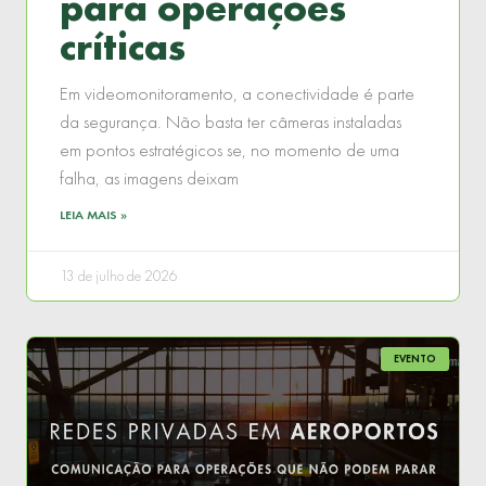
para operações
críticas
Em videomonitoramento, a conectividade é parte
da segurança. Não basta ter câmeras instaladas
em pontos estratégicos se, no momento de uma
falha, as imagens deixam
LEIA MAIS »
13 de julho de 2026
EVENTO