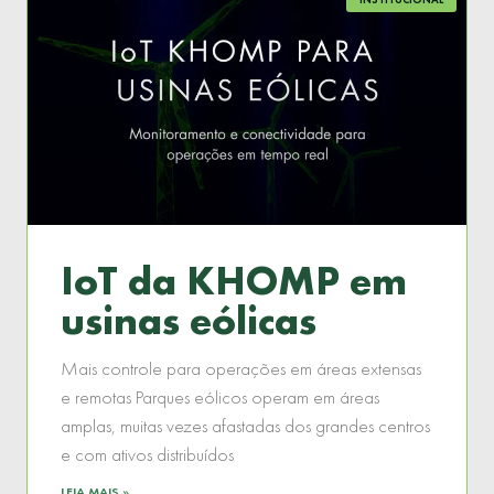
IoT da KHOMP em
usinas eólicas
Mais controle para operações em áreas extensas
e remotas Parques eólicos operam em áreas
amplas, muitas vezes afastadas dos grandes centros
e com ativos distribuídos
LEIA MAIS »